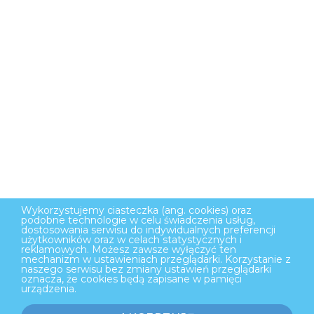
Wykorzystujemy ciasteczka (ang. cookies) oraz
podobne technologie w celu świadczenia usług,
dostosowania serwisu do indywidualnych preferencji
użytkowników oraz w celach statystycznych i
reklamowych. Możesz zawsze wyłączyć ten
mechanizm w ustawieniach przeglądarki. Korzystanie z
naszego serwisu bez zmiany ustawień przeglądarki
oznacza, że cookies będą zapisane w pamięci
urządzenia.